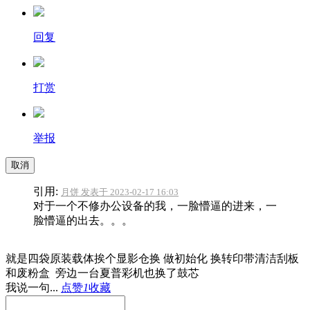
回复
打赏
举报
取消
引用:
月饼 发表于 2023-02-17 16:03
对于一个不修办公设备的我，一脸懵逼的进来，一
脸懵逼的出去。。。
就是四袋原装载体挨个显影仓换 做初始化 换转印带清洁刮板
和废粉盒 旁边一台夏普彩机也换了鼓芯
我说一句...
点赞
1
收藏