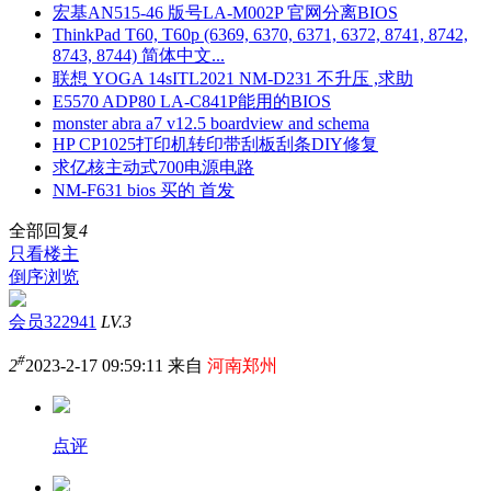
宏基AN515-46 版号LA-M002P 官网分离BIOS
ThinkPad T60, T60p (6369, 6370, 6371, 6372, 8741, 8742,
8743, 8744) 简体中文...
联想 YOGA 14sITL2021 NM-D231 不升压 ,求助
E5570 ADP80 LA-C841P能用的BIOS
monster abra a7 v12.5 boardview and schema
HP CP1025打印机转印带刮板刮条DIY修复
求亿核主动式700电源电路
NM-F631 bios 买的 首发
全部回复
4
只看楼主
倒序浏览
会员322941
LV.3
#
2
2023-2-17 09:59:11 来自
河南郑州
点评