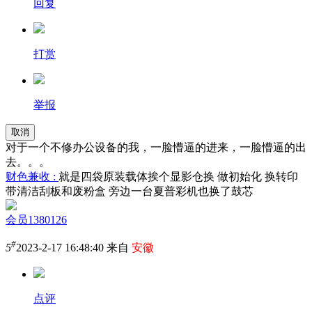
回复
打赏
举报
取消
对于一个不修办公设备的我，一脸懵逼的进来，一脸懵逼的出
去。。。
财色兼收 :
就是四袋原装载体挨个显影仓换 做初始化 换转印
带清洁刮板和废粉盒 旁边一台夏普彩机也换了鼓芯
会员1380126
#
5
2023-2-17 16:48:40 来自
安徽
点评