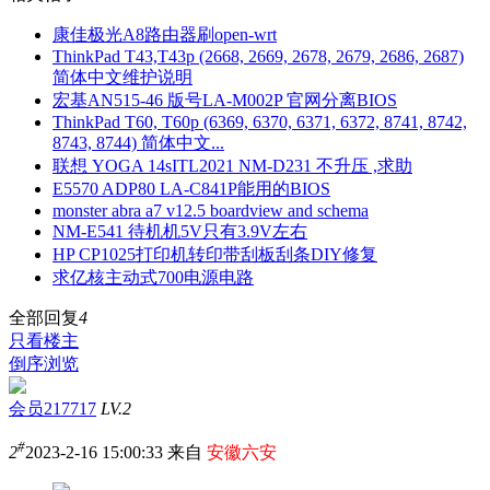
康佳极光A8路由器刷open-wrt
ThinkPad T43,T43p (2668, 2669, 2678, 2679, 2686, 2687)
简体中文维护说明
宏基AN515-46 版号LA-M002P 官网分离BIOS
ThinkPad T60, T60p (6369, 6370, 6371, 6372, 8741, 8742,
8743, 8744) 简体中文...
联想 YOGA 14sITL2021 NM-D231 不升压 ,求助
E5570 ADP80 LA-C841P能用的BIOS
monster abra a7 v12.5 boardview and schema
NM-E541 待机机5V只有3.9V左右
HP CP1025打印机转印带刮板刮条DIY修复
求亿核主动式700电源电路
全部回复
4
只看楼主
倒序浏览
会员217717
LV.2
#
2
2023-2-16 15:00:33 来自
安徽六安