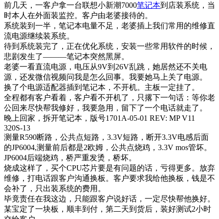
前几天，一客户拿一台联想小新潮7000
笔记本
到店装系统，当
时本人在外面装监控。客户由老婆接待的。
系统装到一半，笔记本电量不足，老婆插上我们常用的维修直
流电源继续装系统。
待到系统装完了，正在优化系统，安装一些常用软件的时候，
悲剧发生了———笔记本突然黑屏。
老婆一看直流电源，电压从9V到26V乱跳，她居然还不关电
源，还发微信视频问我是怎么回事。我要她马上关了电源。
换了个电源适配器插到笔记本，不开机。主板一定挂了。
全程都有客户看着，客户看不开机了，只撂下一句话：等你老
公回来尽快帮我修好，我要急用，留下了一个电话就走了。
晚上回家，拆开笔记本，版号1701A-05-01 REV: MP V11
320S-13
测量R590断路，公共点短路，3.3V短路，断开3.3V电感后面
的JP6004,测量前后都是2欧姆，公共点烧鸡，3.3V mos管坏。
JP6004后端烧鸡，桥严重发烫，桥坏。
烧成这样了，买个CPU芯片要是有问题的话，亏得更多。放弃
维修，打电话跟客户沟通换板。客户要求我给他换板，钱是不
会补了，只出装系统的费用。
毕竟责任在我这边，只能跟客户说好话，一定尽快帮他换好。
某宝定了一块板，顺丰到付，第二天到货后，装好测试2小时