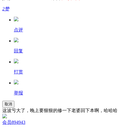
2赞
点评
回复
打赏
举报
取消
这波亏大了，晚上要狠狠的修一下老婆回下本啊，哈哈哈
会员894943