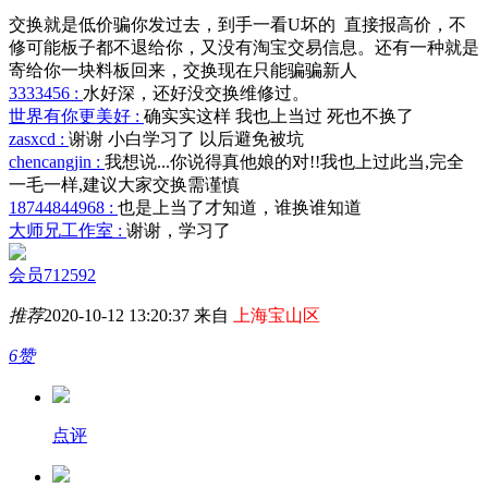
交换就是低价骗你发过去，到手一看U坏的 直接报高价，不
修可能板子都不退给你，又没有淘宝交易信息。还有一种就是
寄给你一块料板回来，交换现在只能骗骗新人
3333456 :
水好深，还好没交换维修过。
世界有你更美好 :
确实实这样 我也上当过 死也不换了
zasxcd :
谢谢 小白学习了 以后避免被坑
chencangjin :
我想说...你说得真他娘的对!!我也上过此当,完全
一毛一样,建议大家交换需谨慎
18744844968 :
也是上当了才知道，谁换谁知道
大师兄工作室 :
谢谢，学习了
会员712592
推荐
2020-10-12 13:20:37 来自
上海宝山区
6赞
点评