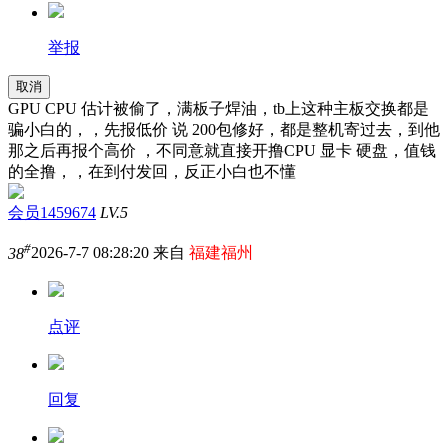
举报
取消
GPU CPU 估计被偷了，满板子焊油，tb上这种主板交换都是
骗小白的，，先报低价 说 200包修好，都是整机寄过去，到他
那之后再报个高价 ，不同意就直接开撸CPU 显卡 硬盘，值钱
的全撸，，在到付发回，反正小白也不懂
会员1459674
LV.5
#
38
2026-7-7 08:28:20 来自
福建福州
点评
回复