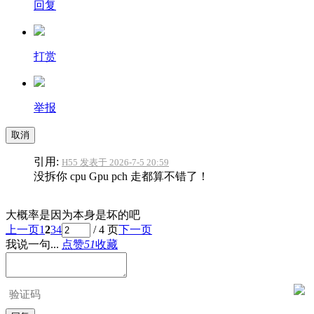
回复
打赏
举报
取消
引用:
H55 发表于 2026-7-5 20:59
没拆你 cpu Gpu pch 走都算不错了！
大概率是因为本身是坏的吧
上一页
1
2
3
4
/ 4 页
下一页
我说一句...
点赞
51
收藏