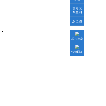
信号元
件查询
点位图
维修培训报名
芯片搜索
快速回复