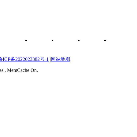
和元件查询
关于我们
联系我们
维修图纸
自学维修网校
P备2022023382号-1
|
网站地图
ries , MemCache On.