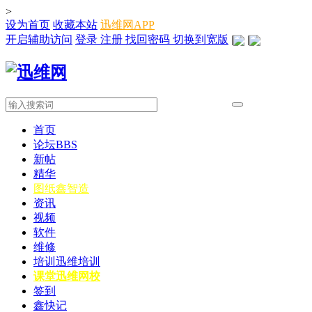
>
设为首页
收藏本站
迅维网APP
开启辅助访问
登录
注册
找回密码
切换到宽版
|
|
首页
论坛
BBS
新帖
精华
图纸
鑫智造
资讯
视频
软件
维修
培训
迅维培训
课堂
迅维网校
签到
鑫快记