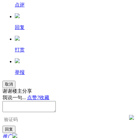
点评
回复
打赏
举报
取消
谢谢楼主分享
我说一句...
点赞
7
收藏
推广