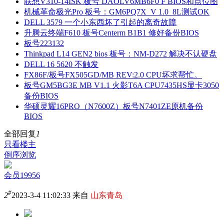
联想V310-14ISK 板号 DAOLV6MB6F0 F BIOS和点位图
机械革命极光Pro 板号：GM6PQ7X_V 1.0_8L测试OK
DELL 3579 一个小东西坏了引起的离奇故障
升腾云终端F610 板号Centerm B1B1 修好备份BIOS
板号223132
Thinkpad L14 GEN2 bios 板号：NM-D272 解决不认硬盘
DELL 16 5620 不触发
FX86F/板号FX505GD/MB REV:2.0 CPU坏求帮忙。
板号GM5BG3E MB V1.1 火影T6A CPU7435HS显卡3050
备份BIOS
华硕灵耀16PRO（N7600Z）板号N7401ZE原机备份
BIOS
全部回复
1
只看楼主
倒序浏览
会员19956
#
2
2023-3-4 11:02:33 来自
山东青岛