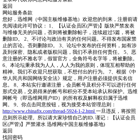
返回
网站服务条款
您好，迅维网（中国主板维修基地）欢迎您的到来，注册前请
先阅读此许可协议： 1、【认证会员区(严管)】版块严禁发表
与维修无关的问题，否则将被删除帖子，连续超过5篇，将被
删除ID。 2、不讨论与政治有关的任何问题。不得发布国家禁
止的言论。否则删除ID。 3、论坛中发布的任何资料，如有涉
及到保密、隐私或者版权问题，我们不承担任何责任。 5、恶
意注册的不雅名字，假冒官方，全角符号名字等，将被删除。
6、本论坛秉承我为人人，人人为我的原则，体现互相帮助的
精神。我们不欢迎只想获取，不想付出的行为。 7、根据《中
华人民共和国网络安全法》规定，用户注册必须提供实名信
息。 8、本站实行邀请注册，会员帐号及积分不可以进行任何
形式交易，交易得来的帐号和积分不受本站承认和保护。迅维
网帐号（即迅维网用户ID）的所有权及解释权归属于迅维
网。 9、你点击同意按钮，视为接受本站管理总则：
http://www.chinafix.com/thread-5924-1-2.html
一旦违反，将按照
总则所示处理。所以请大家珍惜自己的ID. 谨记：【认证会员
区(严管)】严禁灌水 迅维网(中国主板维修基地)
返回
找回密码