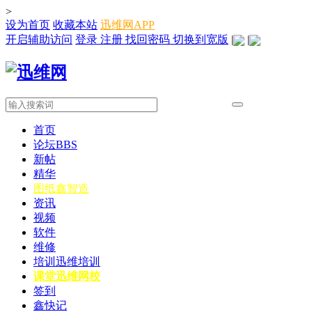
>
设为首页
收藏本站
迅维网APP
开启辅助访问
登录
注册
找回密码
切换到宽版
|
|
首页
论坛
BBS
新帖
精华
图纸
鑫智造
资讯
视频
软件
维修
培训
迅维培训
课堂
迅维网校
签到
鑫快记