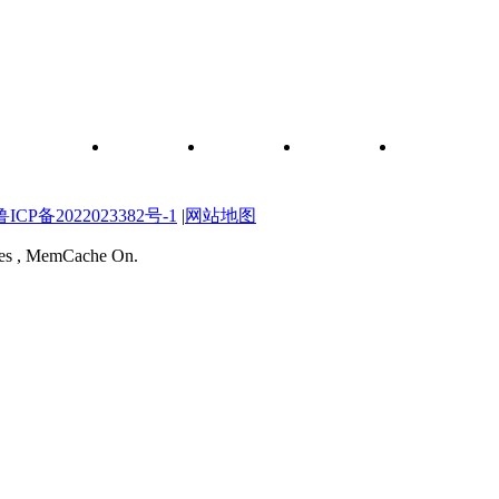
和元件查询
关于我们
联系我们
维修图纸
自学维修网校
P备2022023382号-1
|
网站地图
ries , MemCache On.