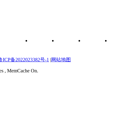
和元件查询
关于我们
联系我们
维修图纸
自学维修网校
P备2022023382号-1
|
网站地图
ries , MemCache On.