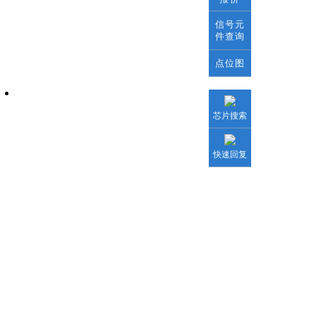
信号元
件查询
点位图
维修培训报名
芯片搜索
快速回复