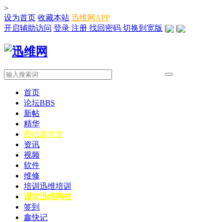
>
设为首页
收藏本站
迅维网APP
开启辅助访问
登录
注册
找回密码
切换到宽版
|
|
首页
论坛
BBS
新帖
精华
图纸
鑫智造
资讯
视频
软件
维修
培训
迅维培训
课堂
迅维网校
签到
鑫快记